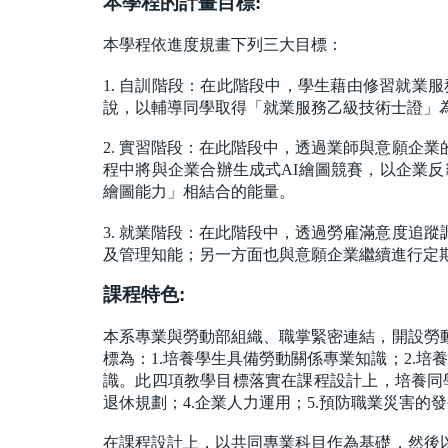
本學程的計畫目標
:
本學程依進度規畫下列三大目標：
1.
自訓階段：在此階段中，學生藉由修習就業服
說，以輔導同學取得「就業服務乙級技術士證」
2.
實習階段：在此階段中，透過業師與意願企業
程中將與企業合辦生成式AI繪圖競賽，以企業反
繪圖能力」相結合的能量。
3.
就業階段：在此階段中，透過勞雇滿意度追蹤
及管理知能；另一方面也與意願企業繼續進行定
課程特色:
本系專業與勞動部組織、職掌緊密連結，開設勞
標為：1.培養學生具備勞動關係專業知識；2.培
識。此四項教學目標落實在課程設計上，培養同學
退休規劃；4.企業人力運用；5.預防職業災害的
在課程設計上，以共同專業科目作為基礎，然後