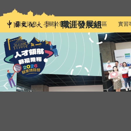
跳
到
主
職涯發展組
最新消息
關於我們
生職涯專區
實習
要
內
容
區