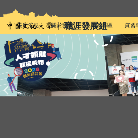
跳
到
主
職涯發展組
最新消息
關於我們
生職涯專區
實習
要
內
容
區