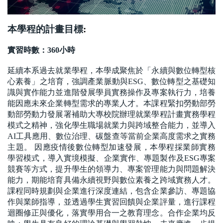
本學程的計畫目標
:
實習時數：360小時
延續本系過去就業學程，本學成聚焦於「永續與數位轉型核
心素養」之培育，強調產業脈動與ESG、數位轉型之基礎知
識與實作能力並進階發展學員實務操作及專案執行力，培養
能因應未來企業轉型需求的專業人才。本課程緊扣勞動部勞
動部勞動力發展署補助大專校院辦理就業學程計畫實務學程
模式之精神，強化學生職場就業力與跨域整合能力，並導入
AI工具應用、數位治理、碳盤查等當前企業高度需求之實務
主題。 因應疫情後數位轉型加速發展，本學程採業師實務
學習模式，導入實境模擬、企業實作、專題製作及ESG專案
競賽等方式，提升學生的領導力、專案管理能力與問題解決
能力，期能培育具備永續視野與數位素養之跨域實務人才。
課程同時規劃與企業進行深度連結，包含企業參訪、專題協
作與業師指導，並透過學生實習回饋與企業評量，進行課程
迴圈修正與優化，落實學用合一之教育理念。合作企業均反