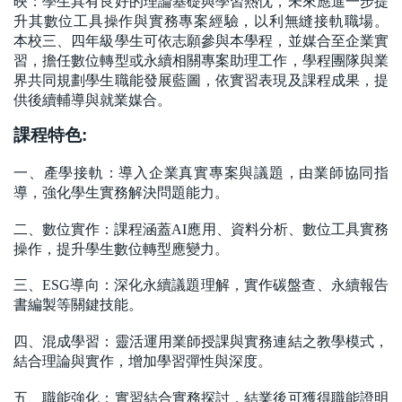
映：學生具有良好的理論基礎與學習熱忱，未來應進一步提
升其數位工具操作與實務專案經驗，以利無縫接軌職場。
本校三、四年級學生可依志願參與本學程，並媒合至企業實
習，擔任數位轉型或永續相關專案助理工作，學程團隊與業
界共同規劃學生職能發展藍圖，依實習表現及課程成果，提
供後續輔導與就業媒合。
課程特色:
一、產學接軌：導入企業真實專案與議題，由業師協同指
導，強化學生實務解決問題能力。
二、數位實作：課程涵蓋AI應用、資料分析、數位工具實務
操作，提升學生數位轉型應變力。
三、ESG導向：深化永續議題理解，實作碳盤查、永續報告
書編製等關鍵技能。
四、混成學習：靈活運用業師授課與實務連結之教學模式，
結合理論與實作，增加學習彈性與深度。
五、職能強化：實習結合實務探討，結業後可獲得職能證明